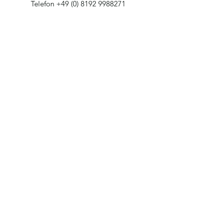
Telefon
+49 (0) 8192 9988271
Freier Landschaftsgestaltung GmbH
info@freier-garten.de